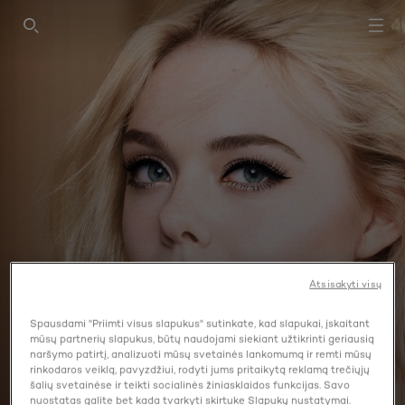
SEARCH THIS SITE
Atsisakyti visų
Spausdami "Priimti visus slapukus" sutinkate, kad slapukai, įskaitant
mūsų partnerių slapukus, būtų naudojami siekiant užtikrinti geriausią
naršymo patirtį, analizuoti mūsų svetainės lankomumą ir remti mūsų
rinkodaros veiklą, pavyzdžiui, rodyti jums pritaikytą reklamą trečiųjų
PARADISE EXTATIC
šalių svetainėse ir teikti socialinės žiniasklaidos funkcijas. Savo
nuostatas galite bet kada tvarkyti skirtuke Slapukų nustatymai.