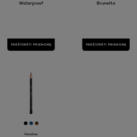
Waterproof
Brunette
PERŽIŪRĖTI PRIEMONĘ
PERŽIŪRĖTI PRIEMONĘ
[Color]: #000000
[Color]: #275584
[Color]: #654321
Paradise