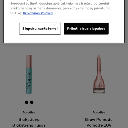
Norėdami sužinoti daugiau apie tai, kaip mes ir mūsų partneriai
tvarkome jūsų asmens duomenis, perskaitykite mūsų privatumo
politiką.
Privatumo Politika
APIBŪDINTI POREIKIUS
Slapukų nustatymai
Priimti visus slapukus
3 rezultatas (-ai)
[Color]: #000000
[Color]: #000000
Paradise
Paradise
Blakstienų
Brow Pomade
Blakstienų Tušas
Pomade 104