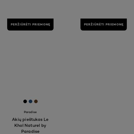
PERŽIŪRĖTI PRIEMONĘ
PERŽIŪRĖTI PRIEMONĘ
[Color]: #000000
[Color]: #275584
[Color]: #654321
Paradise
Akių pieštukas Le
Khol Naturel by
Paradise