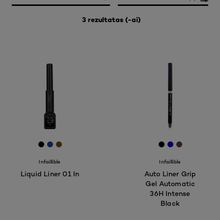
3 rezultatas (-ai)
[Color]: #000000
[Color]: #20439e
[Color]: #704c19
[Color]: #000
[Color]: #00
[Color]: 
Infaillible
Infaillible
Liquid Liner 01 In
Auto Liner Grip
Gel Automatic
36H Intense
Black