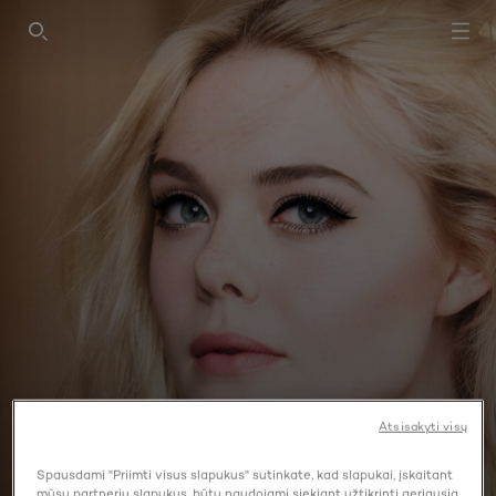
SEARCH THIS SITE
Atsisakyti visų
AKIŲ PIEŠTUKAS
Spausdami "Priimti visus slapukus" sutinkate, kad slapukai, įskaitant
mūsų partnerių slapukus, būtų naudojami siekiant užtikrinti geriausią