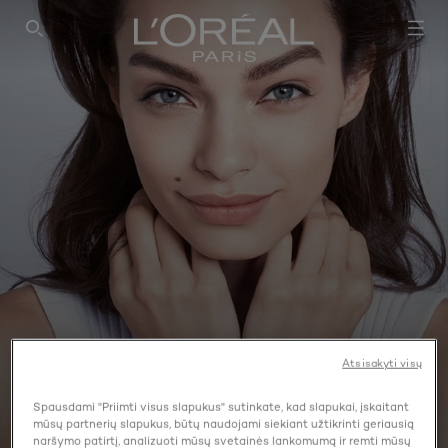
SEARCH THIS SITE
Atsisakyti visų
Spausdami "Priimti visus slapukus" sutinkate, kad slapukai, įskaitant
MASKUOKLIS
mūsų partnerių slapukus, būtų naudojami siekiant užtikrinti geriausią
naršymo patirtį, analizuoti mūsų svetainės lankomumą ir remti mūsų