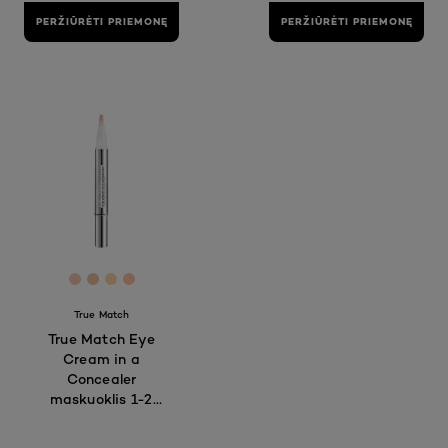
PERŽIŪRĖTI PRIEMONĘ
PERŽIŪRĖTI PRIEMONĘ
[Color]: #F4C8B5
[Color]: #EEC4A2
[Color]: #FFD6AC
[Color]: #FFC3A7
True Match
True Match Eye
Cream in a
Concealer
maskuoklis 1-2
R/C 2 ml