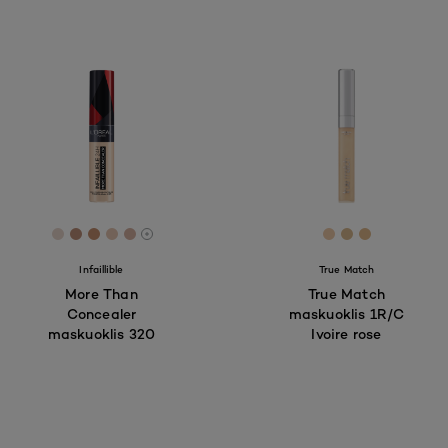
[Color]: #E7D5CC
[Color]: #be8f78
[Color]: #c58f6e
[Color]: #E5C6B2
[Color]: #D6B1A2
[Color]: #edc9
[Color]: #da
[Color]: #
More shades are available
Infaillible
True Match
More Than
True Match
Concealer
maskuoklis 1R/C
maskuoklis 320
Ivoire rose