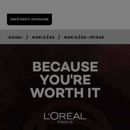
PERŽIŪRĖTI PRIEMONĘ
/
/
NAMAI
MAKIAŽAS
MAKIAŽAS-VEIDAS
BECAUSE
YOU'RE
WORTH IT