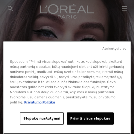
SEARCH THIS SITE
Atsisakyti visų
Spausdami "Priimti visus slapukus" sutinkate, kad slapukai, įskaitant
mūsų partnerių slapukus, būtų naudojami siekiant užtikrinti geriausią
naršymo patirtį, analizuoti mūsų svetainės lankomumą ir remti mūsų
rinkodaros veiklą, pavyzdžiui, rodyti jums pritaikytą reklamą trečiųjų
šalių svetainėse ir teikti socialinės žiniasklaidos funkcijas. Savo
nuostatas galite bet kada tvarkyti skirtuke Slapukų nustatymai.
Norėdami sužinoti daugiau apie tai, kaip mes ir mūsų partneriai
tvarkome jūsų asmens duomenis, perskaitykite mūsų privatumo
politiką.
Privatumo Politika
Slapukų nustatymai
Priimti visus slapukus
COLOR RICHE MATTE