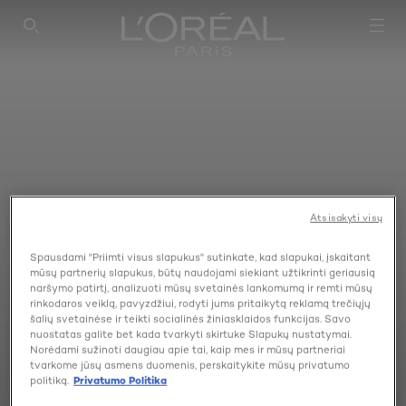
SEARCH THIS SITE
Atsisakyti visų
Spausdami "Priimti visus slapukus" sutinkate, kad slapukai, įskaitant
mūsų partnerių slapukus, būtų naudojami siekiant užtikrinti geriausią
naršymo patirtį, analizuoti mūsų svetainės lankomumą ir remti mūsų
rinkodaros veiklą, pavyzdžiui, rodyti jums pritaikytą reklamą trečiųjų
šalių svetainėse ir teikti socialinės žiniasklaidos funkcijas. Savo
nuostatas galite bet kada tvarkyti skirtuke Slapukų nustatymai.
Norėdami sužinoti daugiau apie tai, kaip mes ir mūsų partneriai
tvarkome jūsų asmens duomenis, perskaitykite mūsų privatumo
PRÉFÉRENCE INFINIA
politiką.
Privatumo Politika