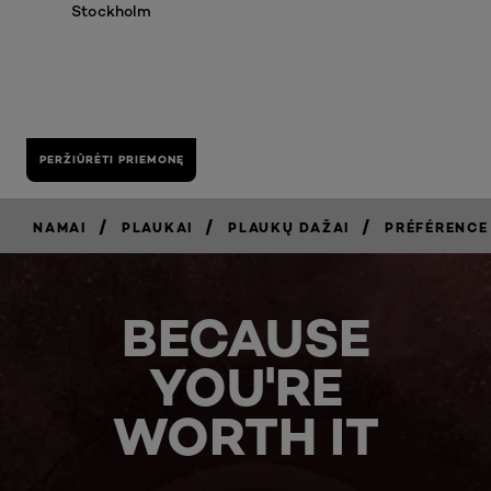
Stockholm
PERŽIŪRĖTI PRIEMONĘ
/
/
/
NAMAI
PLAUKAI
PLAUKŲ DAŽAI
PRÉFÉRENCE
BECAUSE
YOU'RE
WORTH IT