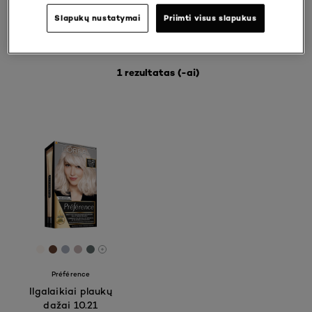
Slapukų nustatymai
Priimti visus slapukus
APIBŪDINTI POREIKIUS
1 rezultatas (-ai)
[Color]: #fdf6f0
[Color]: #644031
[Color]: #A9AFBD
[Color]: #c6b3b4
[Color]: #606c6c
More shades are available
Préférence
Ilgalaikiai plaukų
dažai 10.21