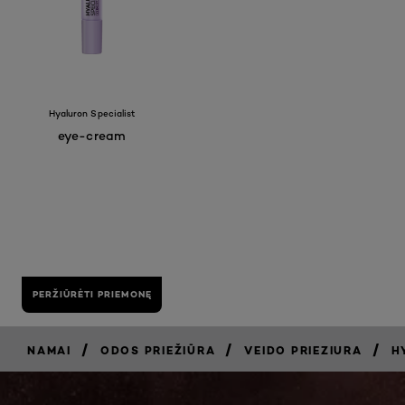
Hyaluron Specialist
eye-cream
PERŽIŪRĖTI PRIEMONĘ
/
/
/
NAMAI
ODOS PRIEŽIŪRA
VEIDO PRIEZIURA
H