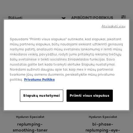
APIBŪDINTI POREIKIUS
Atsisakyti visų
9 rezultatas (-ai)
Spausdami "Priimti visus slapukus" sutinkate, kad slapukai, įskaitant
mūsų partnerių slapukus, būtų naudojami siekiant užtikrinti geriausią
naršymo patirtį, analizuoti mūsų svetainės lankomumą ir remti mūsų
rinkodaros veiklą, pavyzdžiui, rodyti jums pritaikytą reklamą trečiųjų
šalių svetainėse ir teikti socialinės žiniasklaidos funkcijas. Savo
nuostatas galite bet kada tvarkyti skirtuke Slapukų nustatymai.
Norėdami sužinoti daugiau apie tai, kaip mes ir mūsų partneriai
tvarkome jūsų asmens duomenis, perskaitykite mūsų privatumo
politiką.
Privatumo Politika
Slapukų nustatymai
Priimti visus slapukus
Hyaluron Specialist
Hyaluron Specialist
replumping-
bi-phase-
smoothing-toner
replumping-eye-