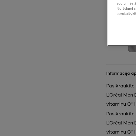
socialinės 
Norėdami su
perskaityki
Informacija a
Pasikraukite 
L'Oréal Men E
vitaminu C* i
Pasikraukite 
L'Oréal Men E
vitaminu C* i