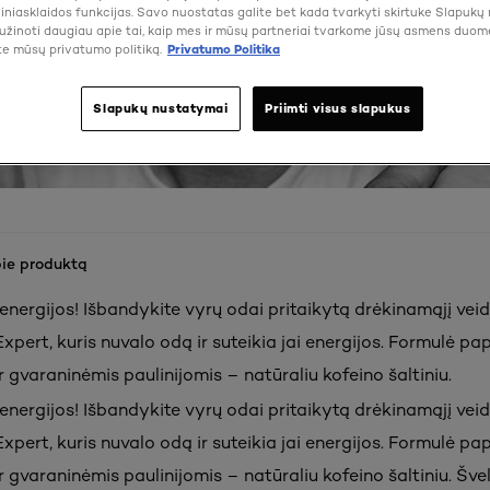
žiniasklaidos funkcijas. Savo nuostatas galite bet kada tvarkyti skirtuke Slapukų
žinoti daugiau apie tai, kaip mes ir mūsų partneriai tvarkome jūsų asmens duom
te mūsų privatumo politiką.
Privatumo Politika
Slapukų nustatymai
Priimti visus slapukus
pie produktą
energijos! Išbandykite vyrų odai pritaikytą drėkinamąjį veido
xpert, kuris nuvalo odą ir suteikia jai energijos. Formulė pa
r gvaraninėmis paulinijomis – natūraliu kofeino šaltiniu.
energijos! Išbandykite vyrų odai pritaikytą drėkinamąjį veido
xpert, kuris nuvalo odą ir suteikia jai energijos. Formulė pa
r gvaraninėmis paulinijomis – natūraliu kofeino šaltiniu. Šve