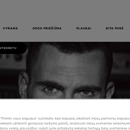
GIJOS
KIANTIS
IS 100 ML
VYRAMS
ODOS PRIEŽIŪRA
PLAUKAI
KITA PUSĖ
INTERNETU
Priimti visus slapukus" sutinkate, kad slapukai, įskaitant mūsų partnerių slapuku
iekiant užtikrinti geriausią naršymo patirtį, analizuoti mūsų svetainės lankomumą
aros veiklą, pavyzdžiui, rodyti jums pritaikytą reklamą trečiųjų šalių svetainėse ir