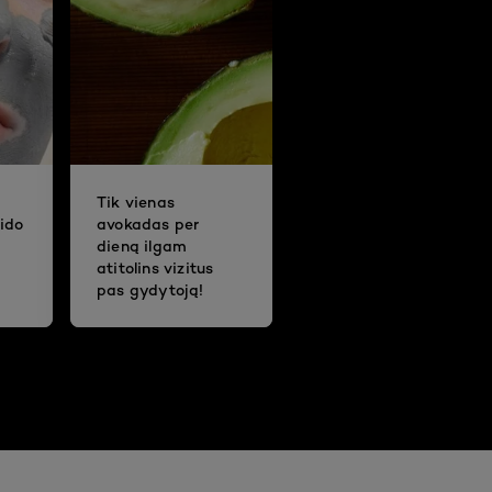
Tik vienas
ido
avokadas per
dieną ilgam
atitolins vizitus
pas gydytoją!