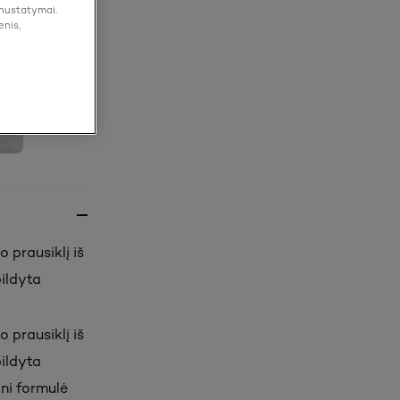
 nustatymai.
enis,
 prausiklį iš
pildyta
 prausiklį iš
pildyta
lni formulė