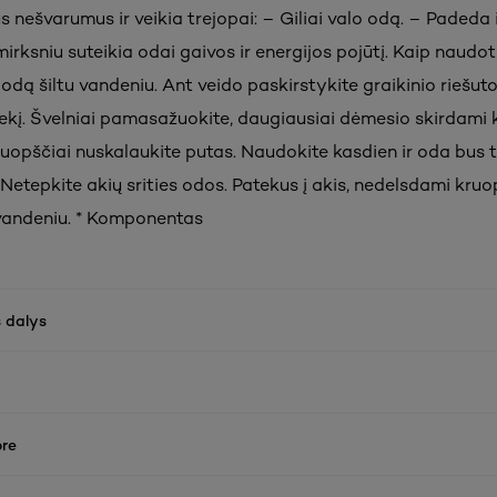
s nešvarumus ir veikia trejopai: – Giliai valo odą. – Padeda 
irksniu suteikia odai gaivos ir energijos pojūtį. Kaip naudot
odą šiltu vandeniu. Ant veido paskirstykite graikinio riešut
ekį. Švelniai pamasažuokite, daugiausiai dėmesio skirdami k
ruopščiai nuskalaukite putas. Naudokite kasdien ir oda bus t
 Netepkite akių srities odos. Patekus į akis, nedelsdami kruo
 vandeniu. * Komponentas
 dalys
re