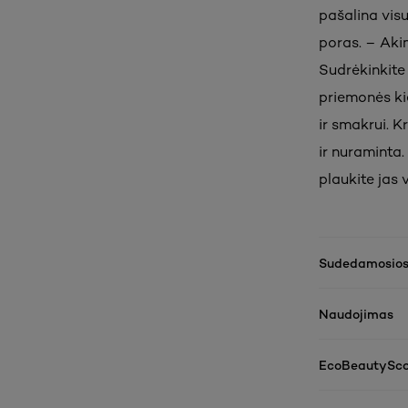
pašalina visu
poras. – Akim
Sudrėkinkite 
priemonės ki
ir smakrui. K
ir nuraminta.
plaukite jas
Sudedamosios
Naudojimas
EcoBeautySco