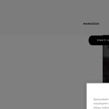
ENER
SUTEI
PRAUSIKL
MAKIAŽAS
Energijos suteikiantis prausiklis 100 ml
PIRKTI 
Spausdami "
naudojami s
mūsų rinkod