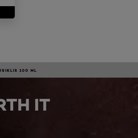
USIKLIS 100 ML
TH IT