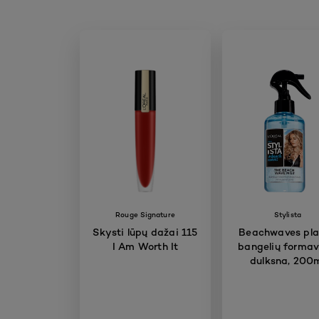
Rouge Signature
Stylista
Skysti lūpų dažai 115
Beachwaves pl
I Am Worth It
bangelių forma
dulksna, 200