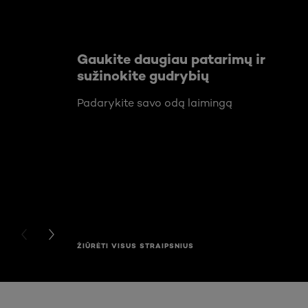
Gaukite daugiau patarimų ir
sužinokite gudrybių
Padarykite savo odą laimingą
PREVIOUS CARD
NEXT CARD
ŽIŪRĖTI VISUS STRAIPSNIUS