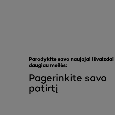
Praleisti slankiklis: Full Range
Parodykite savo naujajai išvaizdai
daugiau meilės:
Pagerinkite savo
patirtį