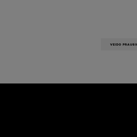
VEIDO PRAUSI
Praleisti slankiklis: Body Care Articles