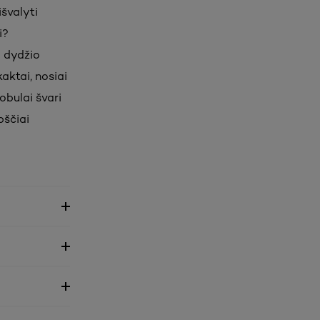
išvalyti
i?
o dydžio
aktai, nosiai
obulai švari
pščiai