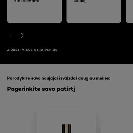
kiekvienam!
kaukę
PREVIOUS CARD
NEXT CARD
ŽIŪRĖTI VISUS STRAIPSNIUS
Praleisti slankiklis: Full Range
Parodykite savo naujajai išvaizdai daugiau meilės:
Pagerinkite savo patirtį