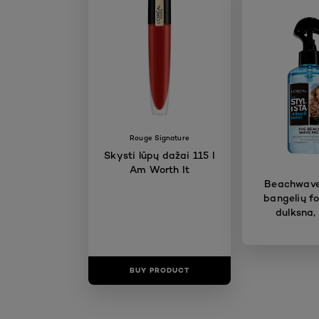
Rouge Signature
Skysti lūpų dažai 115 I
Am Worth It
Beachwave
bangelių f
dulksna,
BUY PRODUCT
BUY PR