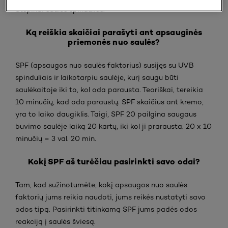
atspindi saulės spindulius.
Ką reiškia skaičiai parašyti ant apsauginės
priemonės nuo saulės?
SPF (apsaugos nuo saulės faktorius) susijęs su UVB
spinduliais ir laikotarpiu saulėje, kurį saugu būti
saulėkaitoje iki to, kol oda parausta. Teoriškai, tereikia
10 minučių, kad oda paraustų. SPF skaičius ant kremo,
yra to laiko daugiklis. Taigi, SPF 20 pailgina saugaus
buvimo saulėje laiką 20 kartų, iki kol ji prarausta. 20 x 10
minučių = 3 val. 20 min.
Kokį SPF aš turėčiau pasirinkti savo odai?
Tam, kad sužinotumėte, kokį apsaugos nuo saulės
faktorių jums reikia naudoti, jums reikės nustatyti savo
odos tipą. Pasirinkti titinkamą SPF jums padės odos
reakciją į saulės šviesą.