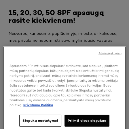
15, 20, 30, 50 SPF apsaugą
rasite kiekvienam!
Nesvarbu, kur esame: paplūdimyje, mieste, ar kalnuose,
mes privalome nepamiršti savo mylimiausio vasaros
draugo: apsauginės priemonės nuo saulės. Kremai,
Atsisakyti visų
pieneliai, aliejai, dulksnos... Neatsižvelgiant į struktūrą,
tai apsauginė priemonė nuo saulės, kuri yra pastebima!
Spausdami "Priimti visus slapukus" sutinkate, kad slapukai, įskaitant
mūsų partnerių slapukus, būtų naudojami siekiant užtikrinti geriausią
Apsauginės priemonės nuo saulės, kaip jos
naršymo patirtį, analizuoti mūsų svetainės lankomumą ir remti mūsų
veikia?
rinkodaros veiklą, pavyzdžiui, rodyti jums pritaikytą reklamą trečiųjų
šalių svetainėse ir teikti socialinės žiniasklaidos funkcijas. Savo
nuostatas galite bet kada tvarkyti skirtuke Slapukų nustatymai.
Apsauginės priemonės nuo saulės sukuria apsauginį
Norėdami sužinoti daugiau apie tai, kaip mes ir mūsų partneriai
sluoksnį, kuris apsaugo mus nuo UVA spindulių
tvarkome jūsų asmens duomenis, perskaitykite mūsų privatumo
politiką.
Privatumo Politika
(sukeliančių odos senėjimą) ir UVB spindulių (sukeliančių
nudegimus nuo saulės). Juose yra kelios filtrų rūšys:
cheminiai filtrai, kurie absorbuoja UV spindulius ir
Slapukų nustatymai
Priimti visus slapukus
paverčia juos energija ir/arba fiziniai filtrai, kurie