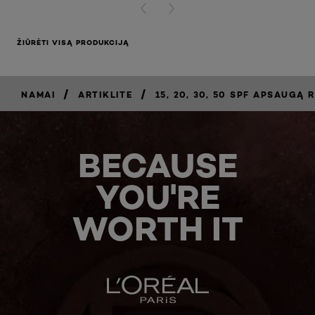
PREVIOUS CARD
NEXT CARD
ŽIŪRĖTI VISĄ PRODUKCIJĄ
/
/
NAMAI
ARTIKLITE
15, 20, 30, 50 SPF APSAUGĄ 
BECAUSE
YOU'RE
WORTH IT