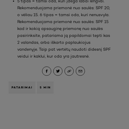
5 tipas = tamsi oda, kuri įdega labai lengvai.
Rekomenduojama priemonė nuo saulės: SPF 20,
o vėliau 15. 6 tipas = tamsi oda, kuri nenusvyla.
Rekomenduojama priemonė nuo saulės: SPF 15
kad ir kokią apsauginę priemonę nuo saulės
pasirinksite, patariama ją papildomai tepti kas
2 valandas, arba iškarto paplaukiojus
vandenyje. Taip pat vertėtų naudoti didesnį SPF
veidui ir kaklui, kur oda yra jautresnė.
PATARIMAI
5 MIN