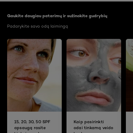
Praleisti slankiklis: Body Care Articles
Gaukite daugiau patarimų ir sužinokite gudrybių
Padarykite savo odą laimingą
15, 20, 30, 50 SPF
Kaip pasirinkti
apsaugą rasite
odai tinkamą veido