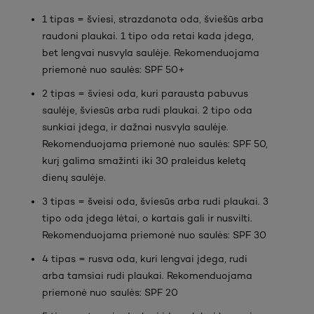
1 tipas = šviesi, strazdanota oda, šviešūs arba
raudoni plaukai. 1 tipo oda retai kada įdega,
bet lengvai nusvyla saulėje. Rekomenduojama
priemonė nuo saulės: SPF 50+
2 tipas = šviesi oda, kuri parausta pabuvus
saulėje, šviesūs arba rudi plaukai. 2 tipo oda
sunkiai įdega, ir dažnai nusvyla saulėje.
Rekomenduojama priemonė nuo saulės: SPF 50,
kurį galima smažinti iki 30 praleidus keletą
dienų saulėje.
3 tipas = šveisi oda, šviesūs arba rudi plaukai. 3
tipo oda įdega lėtai, o kartais gali ir nusvilti.
Rekomenduojama priemonė nuo saulės: SPF 30
4 tipas = rusva oda, kuri lengvai įdega, rudi
arba tamsiai rudi plaukai. Rekomenduojama
priemonė nuo saulės: SPF 20