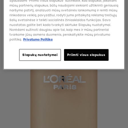
Spausdami "Priimti visus slapukus" sutinkate, kad slapukai, įskaitant
mūsų partnerių slapukus, būtų naudojami siekiant užtikrinti geriausią
naršymo patirtį, analizuoti mūsų svetainės lankomumą ir remti mūsų
rinkodaros veiklą, pavyzdžiui, rodyti jums pritaikytą reklamą trečiųjų
šalių svetainėse ir teikti socialinės žiniasklaidos funkcijas. Savo
nuostatas galite bet kada tvarkyti skirtuke Slapukų nustatymai.
Norėdami sužinoti daugiau apie tai, kaip mes ir mūsų partneriai
tvarkome jūsų asmens duomenis, perskaitykite mūsų privatumo
politiką.
Privatumo Politika
Slapukų nustatymai
Priimti visus slapukus