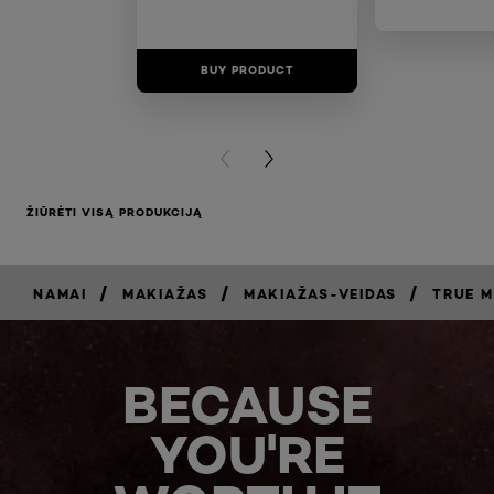
BUY PRODUCT
BUY PR
PREVIOUS CARD
NEXT CARD
ŽIŪRĖTI VISĄ PRODUKCIJĄ
/
/
/
NAMAI
MAKIAŽAS
MAKIAŽAS-VEIDAS
TRUE 
BECAUSE
YOU'RE