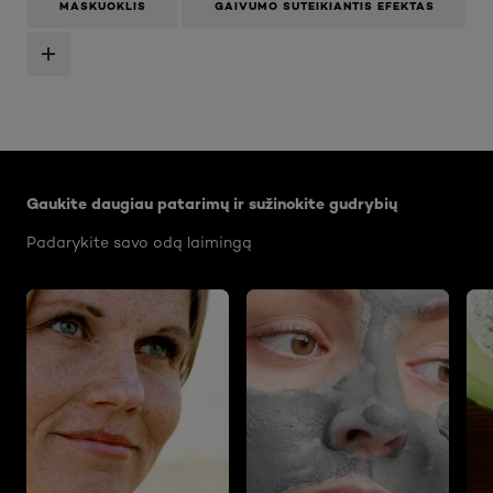
MASKUOKLIS
GAIVUMO SUTEIKIANTIS EFEKTAS
Praleisti slankiklis: Body Care Articles
Gaukite daugiau patarimų ir sužinokite gudrybių
Padarykite savo odą laimingą