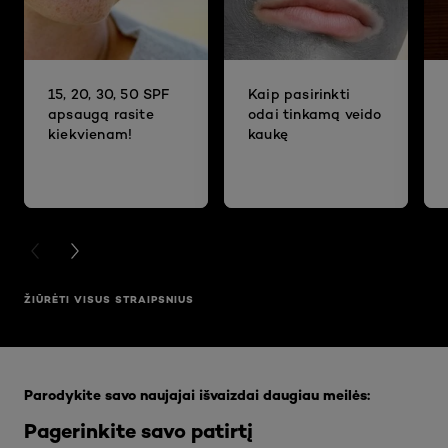
15, 20, 30, 50 SPF
Kaip pasirinkti
apsaugą rasite
odai tinkamą veido
kiekvienam!
kaukę
PREVIOUS CARD
NEXT CARD
ŽIŪRĖTI VISUS STRAIPSNIUS
Praleisti slankiklis: Full Range
Parodykite savo naujajai išvaizdai daugiau meilės:
Pagerinkite savo patirtį