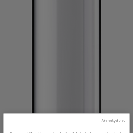
Atsisakyti visų