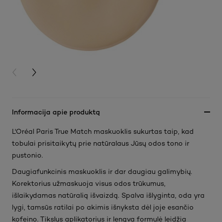
PREVIOUS CARD
NEXT CARD
Informacija apie produktą
L'Oréal Paris True Match maskuoklis sukurtas taip, kad
tobulai prisitaikytų prie natūralaus Jūsų odos tono ir
pustonio.
Daugiafunkcinis maskuoklis ir dar daugiau galimybių.
Korektorius užmaskuoja visus odos trūkumus,
išlaikydamas natūralią išvaizdą. Spalva išlyginta, oda yra
lygi, tamsūs ratilai po akimis išnyksta dėl joje esančio
kofeino. Tikslus aplikatorius ir lengva formulė leidžia