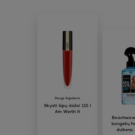
Rouge Signature
Skysti lūpų dažai 115 I
Am Worth It
Beachwave
bangelių f
dulksna,