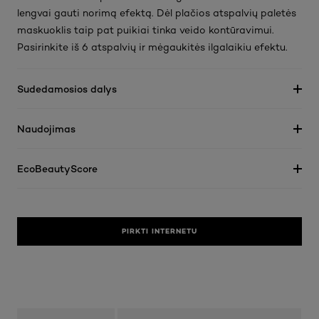
lengvai gauti norimą efektą. Dėl plačios atspalvių paletės
maskuoklis taip pat puikiai tinka veido kontūravimui.
Pasirinkite iš 6 atspalvių ir mėgaukitės ilgalaikiu efektu.
Sudedamosios dalys
Naudojimas
EcoBeautyScore
PIRKTI INTERNETU