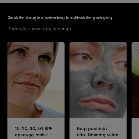
Praleisti slankiklis: Body Care Articles
Gaukite daugiau patarimų ir sužinokite gudrybių
Padarykite savo odą laimingą
15, 20, 30, 50 SPF
Kaip pasirinkti
apsaugą rasite
odai tinkamą veido