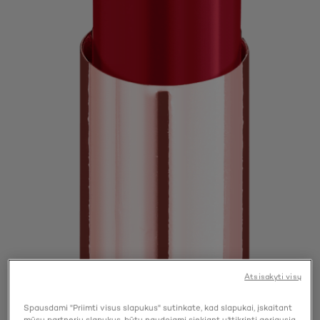
Atsisakyti visų
Spausdami "Priimti visus slapukus" sutinkate, kad slapukai, įskaitant
mūsų partnerių slapukus, būtų naudojami siekiant užtikrinti geriausią