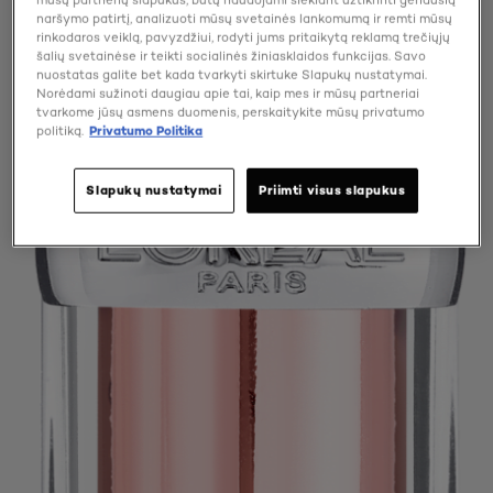
naršymo patirtį, analizuoti mūsų svetainės lankomumą ir remti mūsų
rinkodaros veiklą, pavyzdžiui, rodyti jums pritaikytą reklamą trečiųjų
šalių svetainėse ir teikti socialinės žiniasklaidos funkcijas. Savo
nuostatas galite bet kada tvarkyti skirtuke Slapukų nustatymai.
Norėdami sužinoti daugiau apie tai, kaip mes ir mūsų partneriai
tvarkome jūsų asmens duomenis, perskaitykite mūsų privatumo
politiką.
Privatumo Politika
Slapukų nustatymai
Priimti visus slapukus