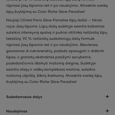
rūpinasi jūsų lūpomis net ir po naudojimo. Atraskite sveiką
lūpų švytėjimą su Color Riche Glow Paradise!
Naujieji L'Oréal Paris Glow Paradise lūpų dažai – tikras
rojus Jūsų lūpoms. Lūpų dažų sudėtyje esantis balzamas
suteikia intensyvią spalvą ir puikiai atitinka natūralią lūpų
tekstūrą. 92 % natūralių sudedamųjų dalių formulė
rūpinasi jūsų lūpomis net ir po naudojimo. Skavlanas,
gaunamas iš cukranendrių, padeda apsaugoti ir drėkinti
lūpas, o granatų ekstraktas pasižymi savybėmis,
padedančiomis išlaikyti matomą drėgmę. Sudėtyje
esantis aliejų ir vaškų kompleksas maitina, suteikia
matomą užpildą, šilkinį švelnumą. Atraskite sveiką lūpų
švytėjimą su Color Riche Glow Paradise!
Sudedamosios dalys
Naudojimas