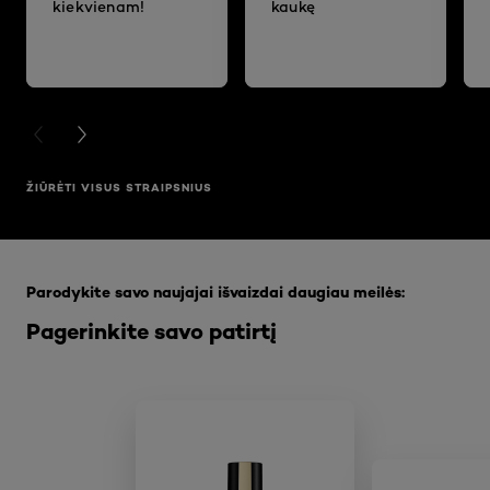
kiekvienam!
kaukę
PREVIOUS CARD
NEXT CARD
ŽIŪRĖTI VISUS STRAIPSNIUS
Praleisti slankiklis: Full Range
Parodykite savo naujajai išvaizdai daugiau meilės:
Pagerinkite savo patirtį