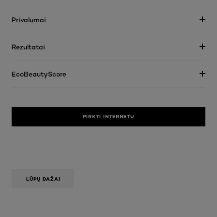
Privalumai
Rezultatai
EcoBeautyScore
PIRKTI INTERNETU
LŪPŲ DAŽAI