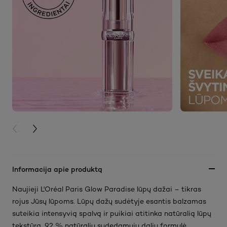
PREVIOUS CARD
NEXT CARD
Informacija apie produktą
Naujieji L'Oréal Paris Glow Paradise lūpų dažai – tikras
rojus Jūsų lūpoms. Lūpų dažų sudėtyje esantis balzamas
suteikia intensyvią spalvą ir puikiai atitinka natūralią lūpų
tekstūrą. 92 % natūralių sudedamųjų dalių formulė