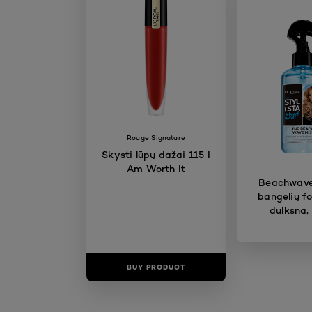
Rouge Signature
Skysti lūpų dažai 115 I
Am Worth It
Beachwave
bangelių f
dulksna,
BUY PRODUCT
BUY PR