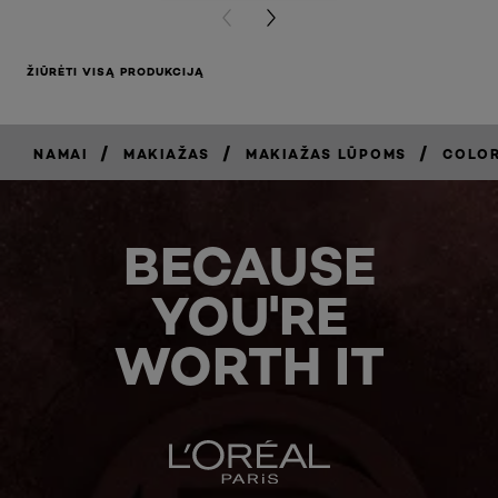
PREVIOUS CARD
NEXT CARD
ŽIŪRĖTI VISĄ PRODUKCIJĄ
/
/
/
NAMAI
MAKIAŽAS
MAKIAŽAS LŪPOMS
COLOR
BECAUSE
YOU'RE
WORTH IT