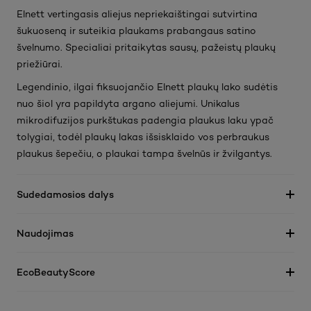
Elnett vertingasis aliejus nepriekaištingai sutvirtina
šukuoseną ir suteikia plaukams prabangaus satino
švelnumo. Specialiai pritaikytas sausų, pažeistų plaukų
priežiūrai.
Legendinio, ilgai fiksuojančio Elnett plaukų lako sudėtis
nuo šiol yra papildyta argano aliejumi. Unikalus
mikrodifuzijos purkštukas padengia plaukus laku ypač
tolygiai, todėl plaukų lakas išsisklaido vos perbraukus
plaukus šepečiu, o plaukai tampa švelnūs ir žvilgantys.
Sudedamosios dalys
Naudojimas
EcoBeautyScore