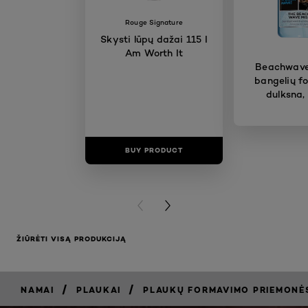
Rouge Signature
Skysti lūpų dažai 115 I
Am Worth It
Beachwave
bangelių f
dulksna,
BUY PRODUCT
BUY PR
PREVIOUS CARD
NEXT CARD
ŽIŪRĖTI VISĄ PRODUKCIJĄ
/
/
NAMAI
PLAUKAI
PLAUKŲ FORMAVIMO PRIEMONĖ