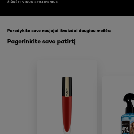
ŽIŪRĖTI VISUS STRAIPSNIUS
Praleisti slankiklis: Full Range
Parodykite savo naujajai išvaizdai daugiau meilės:
Pagerinkite savo patirtį