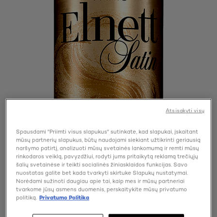
Atsisakyti visų
Spausdami "Priimti visus slapukus" sutinkate, kad slapukai, įskaitant
mūsų partnerių slapukus, būtų naudojami siekiant užtikrinti geriausią
naršymo patirtį, analizuoti mūsų svetainės lankomumą ir remti mūsų
rinkodaros veiklą, pavyzdžiui, rodyti jums pritaikytą reklamą trečiųjų
šalių svetainėse ir teikti socialinės žiniasklaidos funkcijas. Savo
nuostatas galite bet kada tvarkyti skirtuke Slapukų nustatymai.
Norėdami sužinoti daugiau apie tai, kaip mes ir mūsų partneriai
tvarkome jūsų asmens duomenis, perskaitykite mūsų privatumo
politiką.
Privatumo Politika