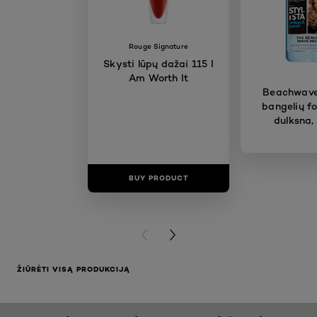
Rouge Signature
Skysti lūpų dažai 115 I
Am Worth It
Beachwave
bangelių f
dulksna,
BUY PRODUCT
BUY PR
PREVIOUS CARD
NEXT CARD
ŽIŪRĖTI VISĄ PRODUKCIJĄ