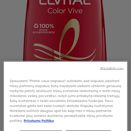
Atsisakyti visų
Spausdami "Priimti visus slapukus" sutinkate, kad slapukai, įskaitant
mūsų partnerių slapukus, būtų naudojami siekiant užtikrinti geriausią
naršymo patirtį, analizuoti mūsų svetainės lankomumą ir remti mūsų
rinkodaros veiklą, pavyzdžiui, rodyti jums pritaikytą reklamą trečiųjų
šalių svetainėse ir teikti socialinės žiniasklaidos funkcijas. Savo
nuostatas galite bet kada tvarkyti skirtuke Slapukų nustatymai.
Norėdami sužinoti daugiau apie tai, kaip mes ir mūsų partneriai
tvarkome jūsų asmens duomenis, perskaitykite mūsų privatumo
politiką.
Privatumo Politika