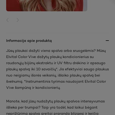
PREVIOUS CARD
NEXT CARD
Informacija apie produktą
Jūsų plaukai dažyti viena spalva arba sruogelėmis? Mūsų
Elvital Color Vive dažytų plaukų kondicionierius su
raudonųjų bijūnų ekstraktu ir UV filtru drėkina ir apsaugo
plaukų spalvą iki 10 savaičių*. Jis efektyviai saugo plaukus
nuo neigiamų išorės veiksnių, išlaiko plaukų spalvą bei
švelnumą. *Instrumentinis tyrimas naudojant Elvital Color
Vive šampūną ir kondicionierių.
Manote, kad jūsų nudažytų plaukų spalvos intensyvumas
išlieka per trumpai? Taip yra todėl, kad laikui bėgant
neprižiūrima spalva greitai praranda blizgesį ir keičia