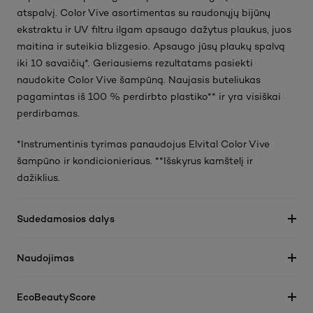
atspalvį. Color Vive asortimentas su raudonųjų bijūnų
ekstraktu ir UV filtru ilgam apsaugo dažytus plaukus, juos
maitina ir suteikia blizgesio. Apsaugo jūsų plaukų spalvą
iki 10 savaičių*. Geriausiems rezultatams pasiekti
naudokite Color Vive šampūną. Naujasis buteliukas
pagamintas iš 100 % perdirbto plastiko** ir yra visiškai
perdirbamas.
*Instrumentinis tyrimas panaudojus Elvital Color Vive
šampūno ir kondicionieriaus. **Išskyrus kamštelį ir
dažiklius.
Sudedamosios dalys
Naudojimas
EcoBeautyScore