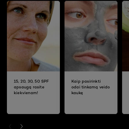
15, 20, 30, 50 SPF
Kaip pasirinkti
apsaugą rasite
odai tinkamą veido
kiekvienam!
kaukę
PREVIOUS CARD
NEXT CARD