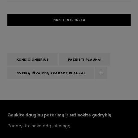
PIRKTI INTERNETU
KONDICIONIERIUS
PAŽEISTI PLAUKAI
SVEIKĄ IŠVAIZDĄ PRARADĘ PLAUKAI
Praleisti slankiklis: Body Care Articles
Gaukite daugiau patarimų ir sužinokite gudrybių
Padarykite savo odą laimingą