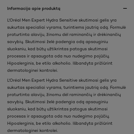
Informacija apie produktą
L'Oréal Men Expert Hydra Sensitive skutimosi gelis yra
sukurtas specialiai vyrams, turintiems jautrią odą. Formulė
praturtinta alaviju, žinomu dėl raminančių ir drėkinančių
savybių. Skutimosi želė padengia odą apsauginiu
sluoksniu, kad būtų užtikrintas patogus skutimosi
procesas ir apsaugota oda nuo nudegimo pojūčių.
Hipoalerginis, be etilo alkoholio. Išbandyta prižiūrint
dermatologinei kontrolei.
L'Oréal Men Expert Hydra Sensitive skutimosi gelis yra
sukurtas specialiai vyrams, turintiems jautrią odą. Formulė
praturtinta alaviju, žinomu dėl raminančių ir drėkinančių
savybių. Skutimosi želė padengia odą apsauginiu
sluoksniu, kad būtų užtikrintas patogus skutimosi
procesas ir apsaugota oda nuo nudegimo pojūčių.
Hipoalerginis, be etilo alkoholio. Išbandyta prižiūrint
dermatologinei kontrolei.