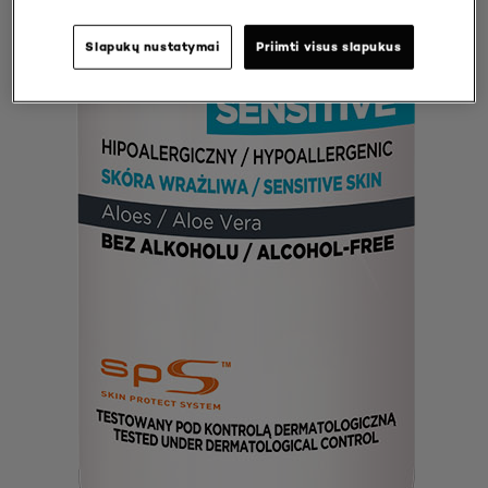
Slapukų nustatymai
Priimti visus slapukus