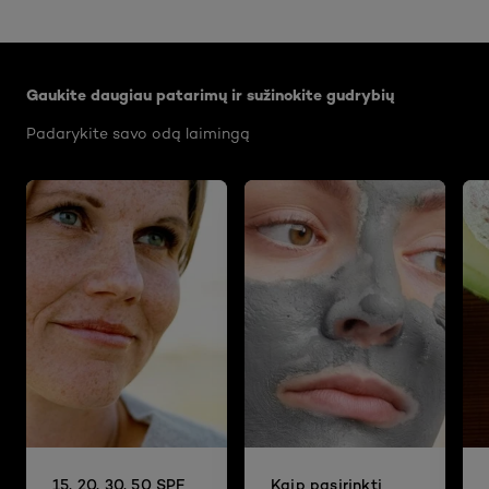
Praleisti slankiklis: Body Care Articles
Gaukite daugiau patarimų ir sužinokite gudrybių
Padarykite savo odą laimingą
15, 20, 30, 50 SPF
Kaip pasirinkti