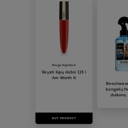
Rouge Signature
Skysti lūpų dažai 115 I
Am Worth It
Beachwave
bangelių f
dulksna,
BUY PRODUCT