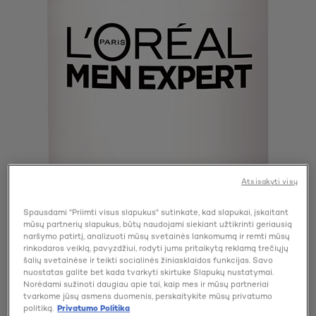
Atsisakyti visų
Spausdami "Priimti visus slapukus" sutinkate, kad slapukai, įskaitant
mūsų partnerių slapukus, būtų naudojami siekiant užtikrinti geriausią
naršymo patirtį, analizuoti mūsų svetainės lankomumą ir remti mūsų
rinkodaros veiklą, pavyzdžiui, rodyti jums pritaikytą reklamą trečiųjų
šalių svetainėse ir teikti socialinės žiniasklaidos funkcijas. Savo
nuostatas galite bet kada tvarkyti skirtuke Slapukų nustatymai.
Norėdami sužinoti daugiau apie tai, kaip mes ir mūsų partneriai
tvarkome jūsų asmens duomenis, perskaitykite mūsų privatumo
politiką.
Privatumo Politika