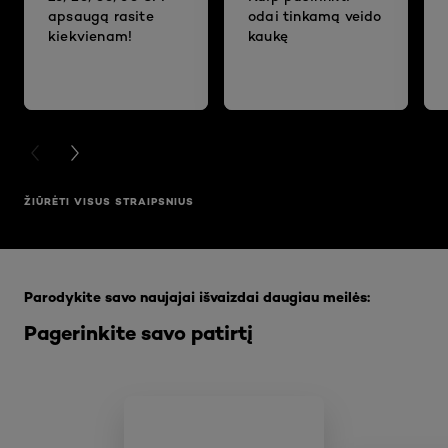
apsaugą rasite
odai tinkamą veido
kiekvienam!
kaukę
PREVIOUS CARD
NEXT CARD
ŽIŪRĖTI VISUS STRAIPSNIUS
Praleisti slankiklis: Full Range
Parodykite savo naujajai išvaizdai daugiau meilės:
Pagerinkite savo patirtį