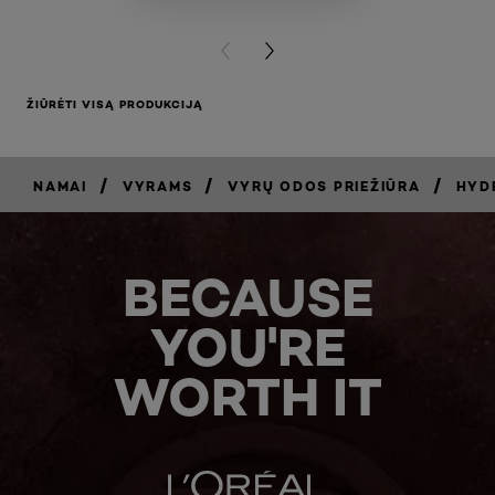
BUY PR
PREVIOUS CARD
NEXT CARD
ŽIŪRĖTI VISĄ PRODUKCIJĄ
/
/
/
NAMAI
VYRAMS
VYRŲ ODOS PRIEŽIŪRA
HYD
BECAUSE
YOU'RE
WORTH IT