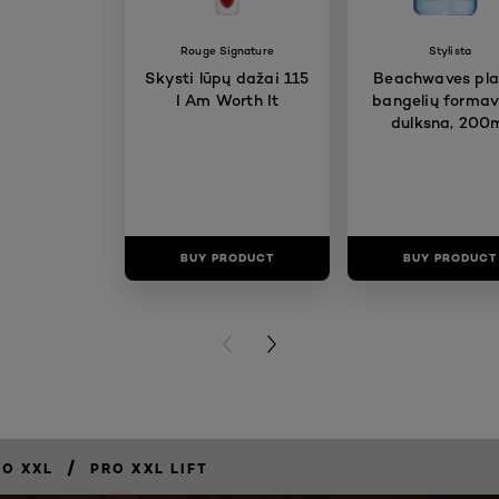
Rouge Signature
Stylista
Skysti lūpų dažai 115
Beachwaves pl
I Am Worth It
bangelių forma
dulksna, 200
BUY PRODUCT
BUY PRODUCT
PREVIOUS CARD
NEXT CARD
/
RO XXL
PRO XXL LIFT