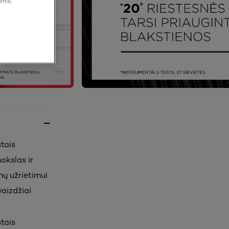
enis,
tais
okslas ir
nų užrietimui
vaizdžiai
tais