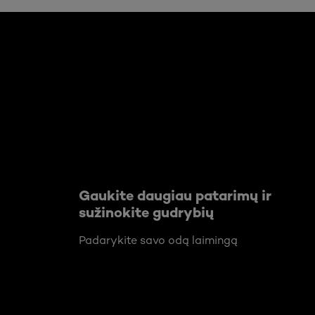
Praleisti slankiklis: Body Care Articles
Gaukite daugiau patarimų ir
sužinokite gudrybių
Padarykite savo odą laimingą