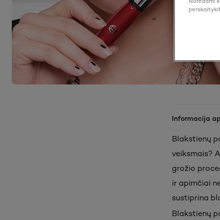
Norėdami su
perskaityki
Informacija a
Blakstienų p
veiksmais? A
grožio proced
ir apimčiai n
sustiprina bl
Blakstienų p