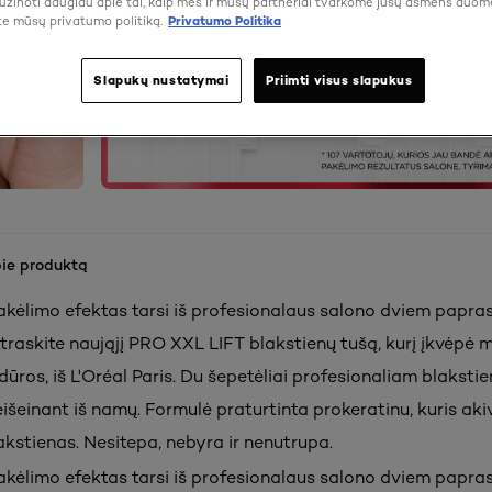
žinoti daugiau apie tai, kaip mes ir mūsų partneriai tvarkome jūsų asmens duom
te mūsų privatumo politiką.
Privatumo Politika
Slapukų nustatymai
Priimti visus slapukus
pie produktą
akėlimo efektas tarsi iš profesionalaus salono dviem papras
traskite naująjį PRO XXL LIFT blakstienų tušą, kurį įkvėpė m
ūros, iš L'Oréal Paris. Du šepetėliai profesionaliam blakstie
eišeinant iš namų. Formulė praturtinta prokeratinu, kuris aki
akstienas. Nesitepa, nebyra ir nenutrupa.
akėlimo efektas tarsi iš profesionalaus salono dviem papras