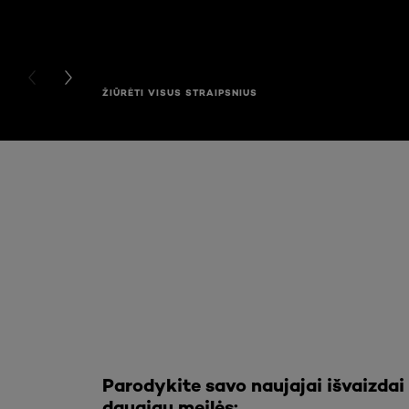
PREVIOUS CARD
NEXT CARD
ŽIŪRĖTI VISUS STRAIPSNIUS
Praleisti slankiklis: Full Range
Parodykite savo naujajai išvaizdai
daugiau meilės: