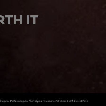
TH IT
Slapukų Politika
Slapukų Nustatymai
Privatumo Politika
@ 2026 L'Oréal Paris