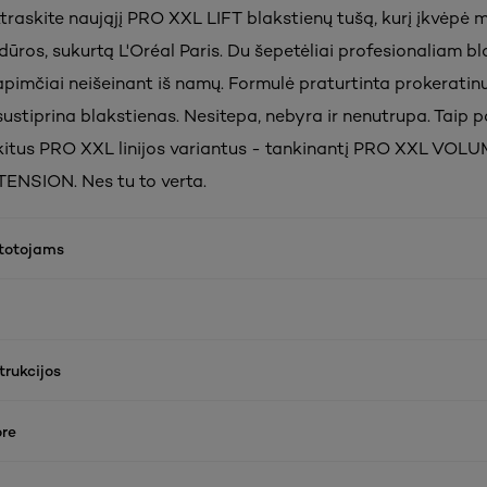
traskite naująjį PRO XXL LIFT blakstienų tušą, kurį įkvėpė m
ūros, sukurtą L'Oréal Paris. Du šepetėliai profesionaliam b
 apimčiai neišeinant iš namų. Formulė praturtinta prokeratinu
sustiprina blakstienas. Nesitepa, nebyra ir nenutrupa. Taip p
kitus PRO XXL linijos variantus - tankinantį PRO XXL VOLUME
ENSION. Nes tu to verta.
rtotojams
rukcijos
re