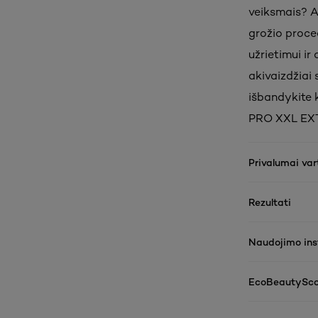
veiksmais? A
grožio proced
užrietimui ir
akivaizdžiai 
išbandykite 
PRO XXL EXT
Privalumai va
Rezultati
Naudojimo inst
EcoBeautySco