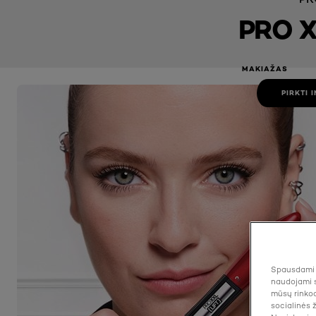
PRO X
MAKIAŽAS
PRO XXL LIFT
PIRKTI 
Spausdami "
naudojami s
mūsų rinkod
socialinės 