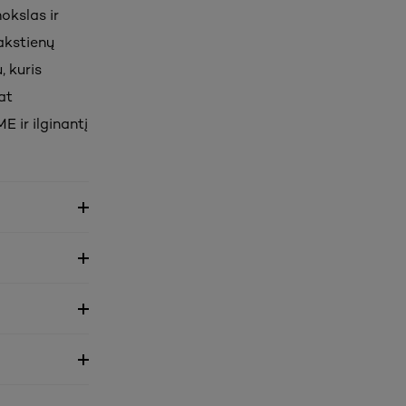
okslas ir
lakstienų
, kuris
at
 ir ilginantį