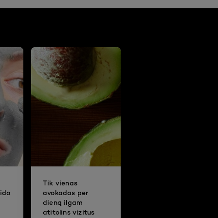
Tik vienas
ido
avokadas per
dieną ilgam
atitolins vizitus