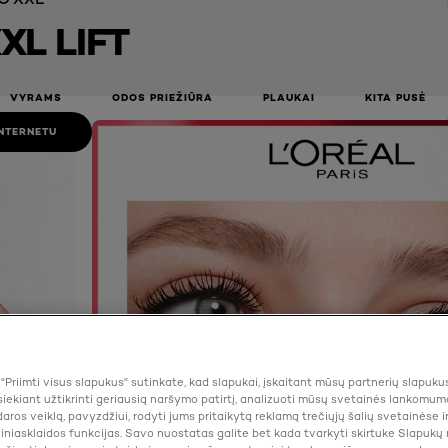
XL LIFT
VYRAMS
ODOS PRIEŽIŪRA
PLAUKAI
KITA PUSĖ
INTERNETU
Priimti visus slapukus" sutinkate, kad slapukai, įskaitant mūsų partnerių slapuku
iekiant užtikrinti geriausią naršymo patirtį, analizuoti mūsų svetainės lankomumą
aros veiklą, pavyzdžiui, rodyti jums pritaikytą reklamą trečiųjų šalių svetainėse ir
žiniasklaidos funkcijas. Savo nuostatas galite bet kada tvarkyti skirtuke Slapukų