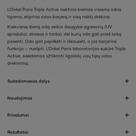
L’Oréal Paris Triple Active naktinis kremas visiems odos
tipams, stiprina odos barjerą ir visą naktį drėkina.
Kiekvieną dieną odą veikia daugybė agresorių (UV
spinduliai, stresas ir tarša), dėl kurių oda gali prieš laiką
pasenti. Oda gali papilkėti ir išsausėti, o jos barjerinė
funkcija – nusilpti. L'Oréal Paris laboratorijos sukūrė Triple
Active, siekdamos užtikrinti ilgalaikį visų tipų odos
drėkinimą.
Sudedamosios dalys
Naudojimas
Privalumai
Rezultatai