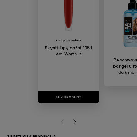
Rouge Signature
Skysti lūpų dažai 115 I
Am Worth It
Beachwave
bangelių f
dulksna,
BUY PRODUCT
BUY PR
PREVIOUS CARD
NEXT CARD
ŽIŪRĖTI VISĄ PRODUKCIJĄ