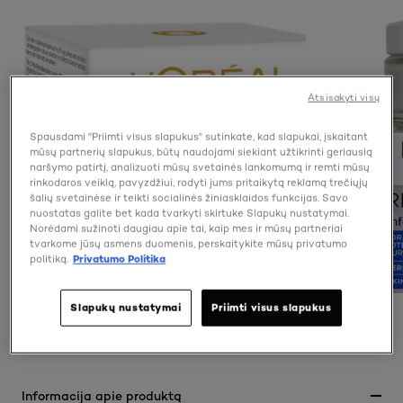
Atsisakyti visų
Spausdami "Priimti visus slapukus" sutinkate, kad slapukai, įskaitant
mūsų partnerių slapukus, būtų naudojami siekiant užtikrinti geriausią
naršymo patirtį, analizuoti mūsų svetainės lankomumą ir remti mūsų
rinkodaros veiklą, pavyzdžiui, rodyti jums pritaikytą reklamą trečiųjų
šalių svetainėse ir teikti socialinės žiniasklaidos funkcijas. Savo
nuostatas galite bet kada tvarkyti skirtuke Slapukų nustatymai.
Norėdami sužinoti daugiau apie tai, kaip mes ir mūsų partneriai
tvarkome jūsų asmens duomenis, perskaitykite mūsų privatumo
politiką.
Privatumo Politika
Slapukų nustatymai
Priimti visus slapukus
PREVIOUS CARD
NEXT CARD
Informacija apie produktą