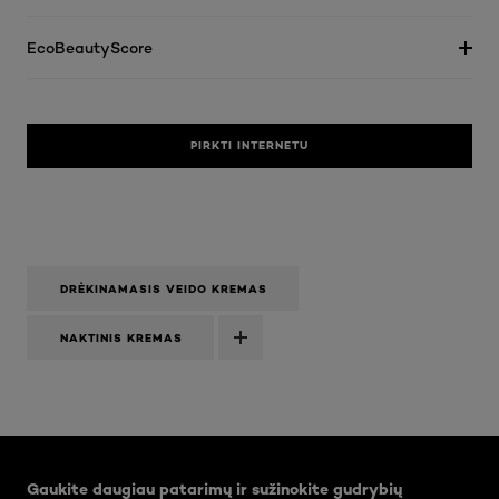
EcoBeautyScore
PIRKTI INTERNETU
DRĖKINAMASIS VEIDO KREMAS
NAKTINIS KREMAS
Praleisti slankiklis: Body Care Articles
Gaukite daugiau patarimų ir sužinokite gudrybių