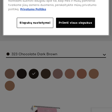
Norėdami sužinoti daugiau apie tai, kaip mes ir mūsų partneriai
tvarkome jūsų asmens duomenis, perskaitykite mūsų privatumo
politiką.
Privatumo Politika
Slapukų nustatymai
Priimti visus slapukus
Color
323 Chocolate Dark Brown