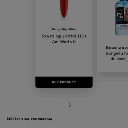
Rouge Signature
Skysti lūpų dažai 115 I
Am Worth It
Beachwave
bangelių f
dulksna,
BUY PRODUCT
BUY PR
PREVIOUS CARD
NEXT CARD
ŽIŪRĖTI VISĄ PRODUKCIJĄ