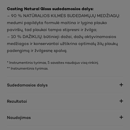
Casting Natural Gloss sudedamosios dalys:
– 90 % NATŪRALIOS KILMĖS SUDEDAMŲJŲ MEDŽIAGŲ:
medumi papildyta formulė maitina ir lygina plauko
paviršių, tad plaukai tampa stipresni ir žvilga;
– 10 % DAŽIKLIŲ; būtinieji dažai, dažų aktyvinamosios
medžiagos ir konservantai užtikrina optimalų žilų plaukų
padengimą ir žvilgesnę spalvą.
* Instrumentinis tyrimas, 5 savaites naudojus visą rinkinį.
** Instrumentinis tyrimas.
Sudedamosios dalys
Rezultatai
Naudojimas