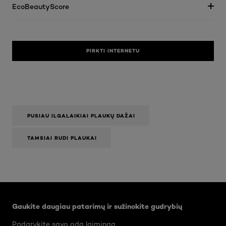
EcoBeautyScore
PIRKTI INTERNETU
PUSIAU ILGALAIKIAI PLAUKŲ DAŽAI
TAMSIAI RUDI PLAUKAI
Praleisti slankiklis: Body Care Articles
Gaukite daugiau patarimų ir sužinokite gudrybių
Padarykite savo odą laimingą