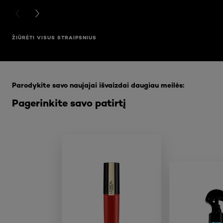
PREVIOUS CARD
NEXT CARD
ŽIŪRĖTI VISUS STRAIPSNIUS
Praleisti slankiklis: Full Range
Parodykite savo naujajai išvaizdai daugiau meilės:
Pagerinkite savo patirtį