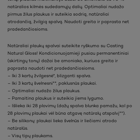
natūralios kilmės sudedamųjų dalių. Optimaliai nudažo
pirmus žilus plaukus ir suteikia sodrią, natūraliai
atrodančią, žvilgią spalvą. Naudoti greita ir paprasta net
pradedančiosioms.
Natūraliai plaukų spalvai suteikite ryškumo su Casting
Natural Gloss! Kondicionuojamieji pusiau permanentiniai
(skirtingų tonų) dažai be amoniako, kuriuos greita ir
paprasta naudoti net pradedančiosioms.
– Iki 3 kartų žvilgesnė*, blizganti spalva.
– Iki 3 kartų švelnesni**, paklusnūs plaukai.
– Optimaliai nudažo žilus plaukus.
– Pamaitina plaukus ir suteikia jiems lygumo.
– Išlieka iki 28 plovimų (dažų spalva blunka pamažu, kol po
28 plovimų plaukai vėl būna atgavę natūralų atspalvį**).
– Be silikonų: plaukai lieka švelnūs ir liečiami atrodo
natūralūs.
– Visų tipų plaukams.