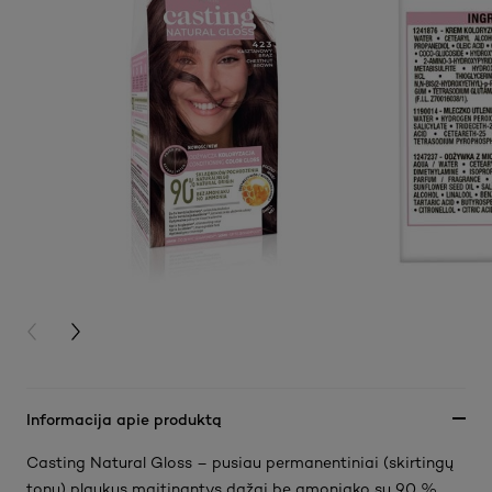
PREVIOUS CARD
NEXT CARD
Informacija apie produktą
Casting Natural Gloss – pusiau permanentiniai (skirtingų
tonų) plaukus maitinantys dažai be amoniako su 90 %