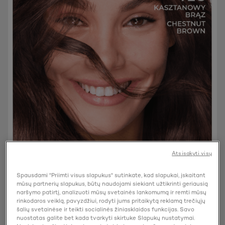
Atsisakyti visų
Spausdami "Priimti visus slapukus" sutinkate, kad slapukai, įskaitant
mūsų partnerių slapukus, būtų naudojami siekiant užtikrinti geriausią
naršymo patirtį, analizuoti mūsų svetainės lankomumą ir remti mūsų
rinkodaros veiklą, pavyzdžiui, rodyti jums pritaikytą reklamą trečiųjų
šalių svetainėse ir teikti socialinės žiniasklaidos funkcijas. Savo
nuostatas galite bet kada tvarkyti skirtuke Slapukų nustatymai.